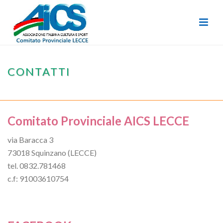
CONTATTI
HOME
/
CONTATTI
Comitato Provinciale AICS LECCE
via Baracca 3
73018 Squinzano (LECCE)
tel. 0832.781468
c.f: 91003610754