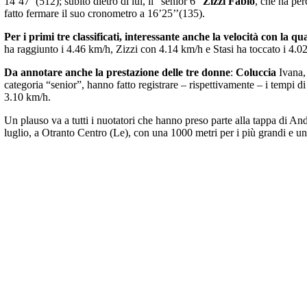
14’47’’(512); subito dietro di lui, il “senior 6”
Zizzi Fabio
, che ha per
fatto fermare il suo cronometro a 16’25’’(135).
Per i primi tre classificati, interessante anche la velocità con la 
ha raggiunto i 4.46 km/h, Zizzi con 4.14 km/h e Stasi ha toccato i 4.0
Da annotare anche la prestazione delle tre donne
:
Coluccia
Ivana
categoria “senior”, hanno fatto registrare – rispettivamente – i tempi 
3.10 km/h.
Un plauso va a tutti i nuotatori che hanno preso parte alla tappa di Andr
luglio, a Otranto Centro (Le), con una 1000 metri per i più grandi e una