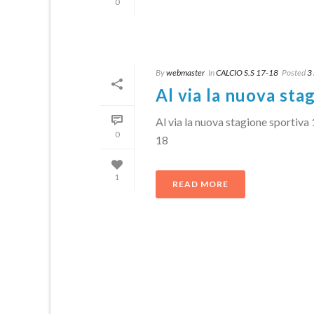
0
By
webmaster
In
CALCIO S.S 17-18
Posted
3
Al via la nuova sta
Al via la nuova stagione sportiva 
0
18
1
READ MORE