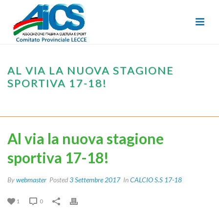
AL VIA LA NUOVA STAGIONE
SPORTIVA 17-18!
HOME
/
CALCIO
/
CALCIO S.S 17-18
/ AL VIA LA NUOVA STAGIONE
SPORTIVA 17-18!
Al via la nuova stagione
sportiva 17-18!
By
webmaster
Posted
3 Settembre 2017
In
CALCIO S.S 17-18
1
0