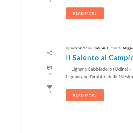
0
READ MORE
By
webmaster
In
COMITATO
Posted
3 Maggi
Il Salento ai Campi
Lignano Sabbiadoro (Udine) – La 
0
Lignano, nell'ambito della 19esima 
0
READ MORE